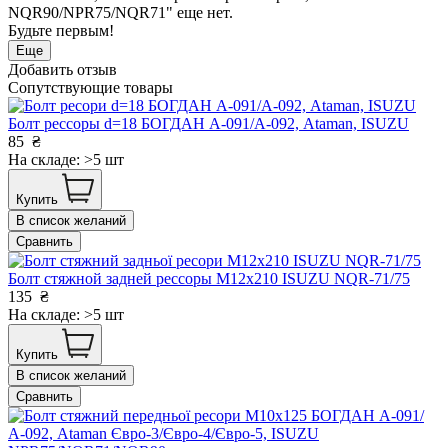
NQR90/NPR75/NQR71" еще нет.
Будьте первым!
Еще
Добавить отзыв
Сопутствующие товары
Болт рессоры d=18 БОГДАН А-091/А-092, Ataman, ISUZU
85
₴
На складе: >5 шт
Купить
В список желаний
Сравнить
Болт стяжной задней рессоры M12x210 ISUZU NQR-71/75
135
₴
На складе: >5 шт
Купить
В список желаний
Сравнить