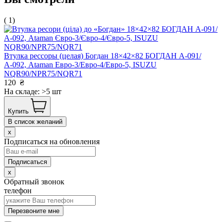
( 1)
Втулка рессоры (целая) Богдан 18×42×82 БОГДАН А-091/
А-092, Ataman Евро-3/Евро-4/Евро-5, ISUZU
NQR90/NPR75/NQR71
120
₴
На складе: >5 шт
Купить
В список желаний
x
Подписаться на обновления
x
Обратный звонок
телефон
Перезвоните мне