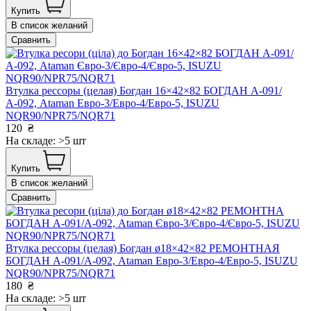
Купить
В список желаний
Сравнить
Втулка рессоры (целая) Богдан 16×42×82 БОГДАН А-091/
А-092, Ataman Евро-3/Евро-4/Евро-5, ISUZU
NQR90/NPR75/NQR71
120
₴
На складе: >5 шт
Купить
В список желаний
Сравнить
Втулка рессоры (целая) Богдан ø18×42×82 РЕМОНТНАЯ
БОГДАН А-091/А-092, Ataman Евро-3/Евро-4/Евро-5, ISUZU
NQR90/NPR75/NQR71
180
₴
На складе: >5 шт