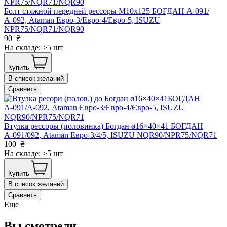
Болт стяжной передней рессоры М10х125 БОГДАН А-091/
А-092, Ataman Евро-3/Евро-4/Евро-5, ISUZU
NPR75/NQR71/NQR90
90
₴
На складе: >5 шт
Купить
В список желаний
Сравнить
Втулка рессоры (половинка) Богдан ø16×40×41 БОГДАН
А-091/092, Ataman Евро-3/4/5, ISUZU NQR90/NPR75/NQR71
100
₴
На складе: >5 шт
Купить
В список желаний
Сравнить
Еще
Вы смотрели