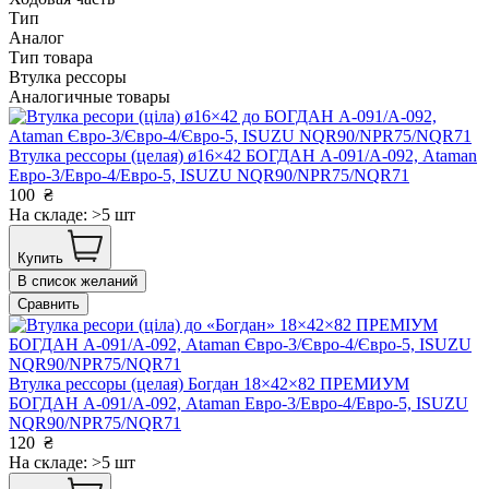
Тип
Аналог
Тип товара
Втулка рессоры
Аналогичные товары
Втулка рессоры (целая) ø16×42 БОГДАН А-091/А-092, Ataman
Евро-3/Евро-4/Евро-5, ISUZU NQR90/NPR75/NQR71
100
₴
На складе: >5 шт
Купить
В список желаний
Сравнить
Втулка рессоры (целая) Богдан 18×42×82 ПРЕМИУМ
БОГДАН А-091/А-092, Ataman Евро-3/Евро-4/Евро-5, ISUZU
NQR90/NPR75/NQR71
120
₴
На складе: >5 шт