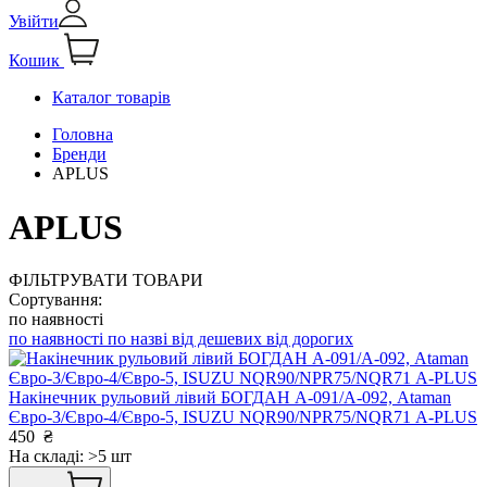
Увійти
Кошик
Каталог товарів
Головна
Бренди
APLUS
APLUS
ФІЛЬТРУВАТИ ТОВАРИ
Сортування:
по наявності
по наявності
по назві
від дешевих
від дорогих
Накінечник рульовий лівий БОГДАН А-091/А-092, Ataman
Євро-3/Євро-4/Євро-5, ISUZU NQR90/NPR75/NQR71 А-PLUS
450
₴
На складі: >5 шт