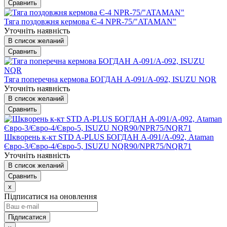
Сравнить
Тяга поздовжня кермова Є-4 NPR-75/"ATAMAN"
Уточніть наявність
В список желаний
Сравнить
Тяга поперечна кермова БОГДАН А-091/А-092, ISUZU NQR
Уточніть наявність
В список желаний
Сравнить
Шкворень к-кт STD A-PLUS БОГДАН А-091/А-092, Ataman
Євро-3/Євро-4/Євро-5, ISUZU NQR90/NPR75/NQR71
Уточніть наявність
В список желаний
Сравнить
x
Підписатися на оновлення