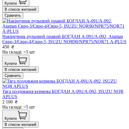
Купити
В список желаний
Сравнить
Накінечник рульовий правий БОГДАН А-091/А-092, Ataman
Євро-3/Євро-4/Євро-5, ISUZU NQR90/NPR75/NQR71 А-PLUS
450
₴
На складі: >5 шт
Купити
В список желаний
Сравнить
Тяга поздовжня кермова БОГДАН А-091/А-092, ISUZU NQR
APLUS
2 100
₴
На складі: >5 шт
Купити
В список желаний