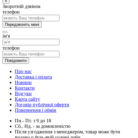
x
Зворотній дзвінок
телефон
Передзвоніть мені
ім'я
телефон
Повідомити
Про нас
Доставка і оплата
Новини
Контакти
Відгуки
Карта сайту
Договір публічної оферти
Повернення і обмін
Пн.- Пт.
з
9
до
18
Сб., Нд. -
за домовленістю
Після узгодження з менеджером, товар може бути
видано о будь-якій годині доби