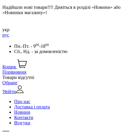
Надійшли нові товари!!!! Дивіться в розділі «Новини» або
«Новинки магазину»!
укр
рус
00
00
Пн.-Пт. - 9
-18
Сб., Нд. -
за домовленістю
Кошик
Порівняння
Товари відсутні
Обране
Увійти
Про нас
Доставка і оплата
Новини
Контакти
Відгуки