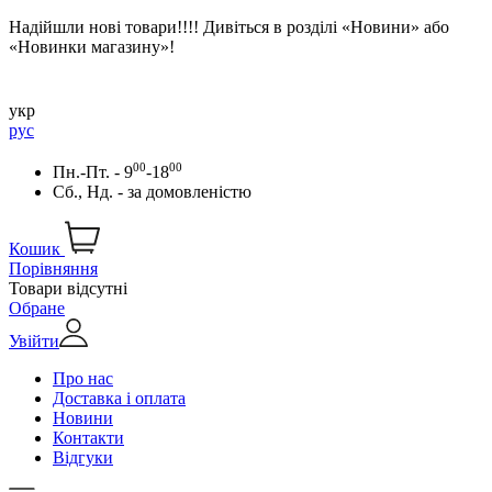
Надійшли нові товари!!!! Дивіться в розділі «Новини» або
«Новинки магазину»!
укр
рус
00
00
Пн.-Пт. - 9
-18
Сб., Нд. -
за домовленістю
Кошик
Порівняння
Товари відсутні
Обране
Увійти
Про нас
Доставка і оплата
Новини
Контакти
Відгуки