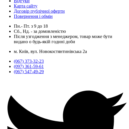
Відгуки
Карта сайту
Договір публічної оферти
Повернення і обмін
Пн.- Пт.
з
9
до
18
Сб., Нд. -
за домовленістю
Після узгодження з менеджером, товар може бути
видано о будь-якій годині доби
м. Київ, вул. Новокостянтинівська 2а
(067) 373-32-23
(097) 361-59-61
(067) 547-49-29