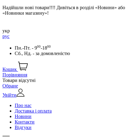
Надійшли нові товари!!!! Дивіться в розділі «Новини» або
«Новинки магазину»!
укр
рус
00
00
Пн.-Пт. - 9
-18
Сб., Нд. -
за домовленістю
Кошик
Порівняння
Товари відсутні
Обране
Увійти
Про нас
Доставка і оплата
Новини
Контакти
Відгуки