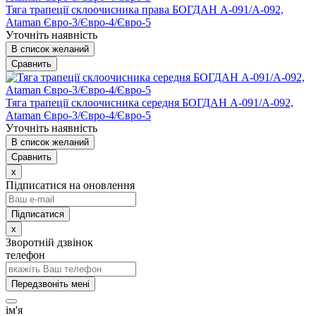
Тяга трапеції склоочисника права БОГДАН А-091/А-092,
Ataman Євро-3/Євро-4/Євро-5
Уточніть наявність
В список желаний
Сравнить
Тяга трапеції склоочисника середня БОГДАН А-091/А-092,
Ataman Євро-3/Євро-4/Євро-5
Уточніть наявність
В список желаний
Сравнить
x
Підписатися на оновлення
x
Зворотній дзвінок
телефон
Передзвоніть мені
ім'я