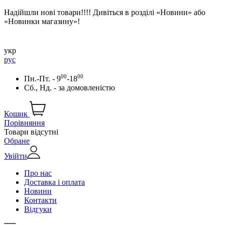
Надійшли нові товари!!!! Дивіться в розділі «Новини» або
«Новинки магазину»!
укр
рус
00
00
Пн.-Пт. - 9
-18
Сб., Нд. -
за домовленістю
Кошик
Порівняння
Товари відсутні
Обране
Увійти
Про нас
Доставка і оплата
Новини
Контакти
Відгуки