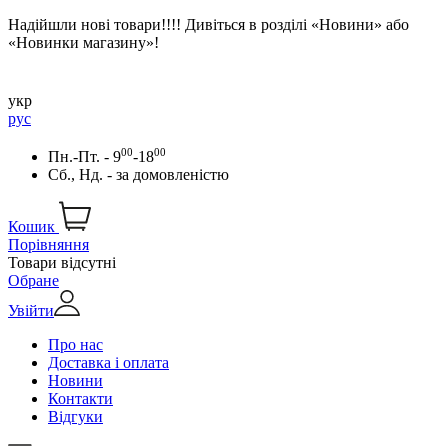
Надійшли нові товари!!!! Дивіться в розділі «Новини» або
«Новинки магазину»!
укр
рус
00
00
Пн.-Пт. - 9
-18
Сб., Нд. -
за домовленістю
Кошик
Порівняння
Товари відсутні
Обране
Увійти
Про нас
Доставка і оплата
Новини
Контакти
Відгуки