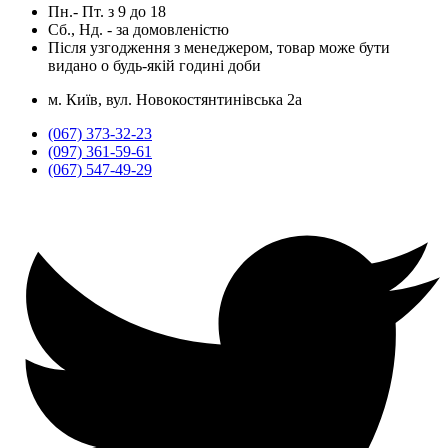
Пн.- Пт.
з
9
до
18
Сб., Нд. -
за домовленістю
Після узгодження з менеджером, товар може бути
видано о будь-якій годині доби
м. Київ, вул. Новокостянтинівська 2а
(067) 373-32-23
(097) 361-59-61
(067) 547-49-29