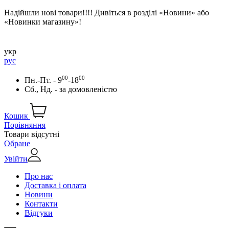
Надійшли нові товари!!!! Дивіться в розділі «Новини» або
«Новинки магазину»!
укр
рус
00
00
Пн.-Пт. - 9
-18
Сб., Нд. -
за домовленістю
Кошик
Порівняння
Товари відсутні
Обране
Увійти
Про нас
Доставка і оплата
Новини
Контакти
Відгуки