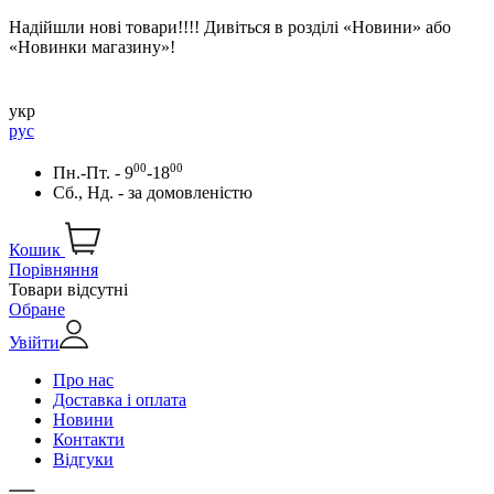
Надійшли нові товари!!!! Дивіться в розділі «Новини» або
«Новинки магазину»!
укр
рус
00
00
Пн.-Пт. - 9
-18
Сб., Нд. -
за домовленістю
Кошик
Порівняння
Товари відсутні
Обране
Увійти
Про нас
Доставка і оплата
Новини
Контакти
Відгуки