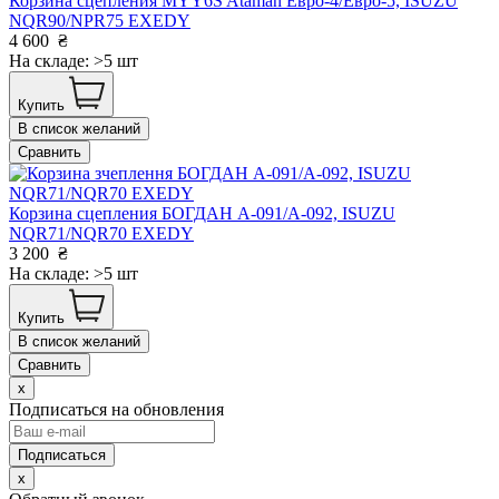
Корзина сцепления MYY6S Ataman Евро-4/Евро-5, ISUZU
NQR90/NPR75 EXEDY
4 600
₴
На складе: >5 шт
Купить
В список желаний
Сравнить
Корзина сцепления БОГДАН А-091/А-092, ISUZU
NQR71/NQR70 EXEDY
3 200
₴
На складе: >5 шт
Купить
В список желаний
Сравнить
x
Подписаться на обновления
x