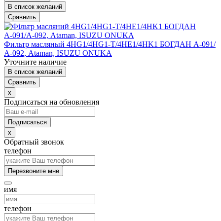
В список желаний
Сравнить
Фильтр масляный 4HG1/4HG1-T/4HE1/4HK1 БОГДАН А-091/
А-092, Ataman, ISUZU ONUKA
Уточните наличие
В список желаний
Сравнить
x
Подписаться на обновления
x
Обратный звонок
телефон
Перезвоните мне
имя
телефон