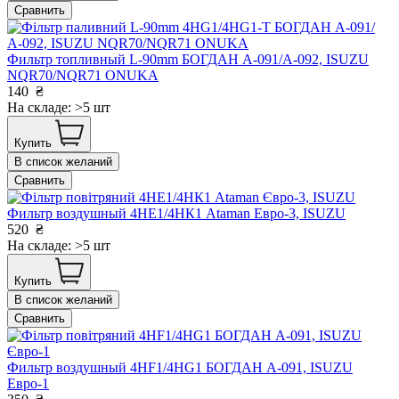
Сравнить
Фильтр топливный L-90mm БОГДАН А-091/А-092, ISUZU
NQR70/NQR71 ONUKA
140
₴
На складе: >5 шт
Купить
В список желаний
Сравнить
Фильтр воздушный 4HE1/4НК1 Ataman Евро-3, ISUZU
520
₴
На складе: >5 шт
Купить
В список желаний
Сравнить
Фильтр воздушный 4HF1/4HG1 БОГДАН А-091, ISUZU
Евро-1