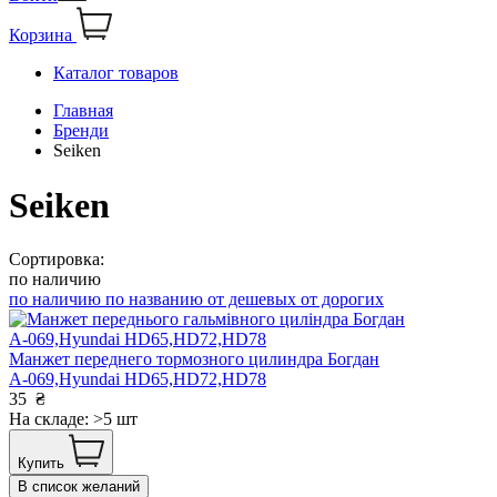
Корзина
Каталог товаров
Главная
Бренди
Seiken
Seiken
Сортировка:
по наличию
по наличию
по названию
от дешевых
от дорогих
Манжет переднего тормозного цилиндра Богдан
А-069,Hyundai HD65,HD72,HD78
35
₴
На складе: >5 шт
Купить
В список желаний