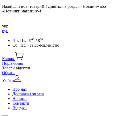
Надійшли нові товари!!!! Дивіться в розділі «Новини» або
«Новинки магазину»!
укр
рус
00
00
Пн.-Пт. - 9
-18
Сб., Нд. -
за домовленістю
Кошик
Порівняння
Товари відсутні
Обране
Увійти
Про нас
Доставка і оплата
Новини
Контакти
Відгуки