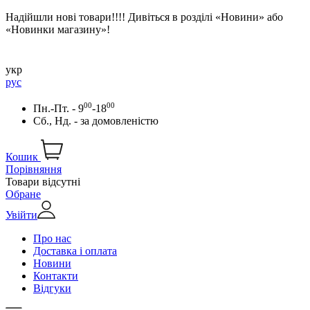
Надійшли нові товари!!!! Дивіться в розділі «Новини» або
«Новинки магазину»!
укр
рус
00
00
Пн.-Пт. - 9
-18
Сб., Нд. -
за домовленістю
Кошик
Порівняння
Товари відсутні
Обране
Увійти
Про нас
Доставка і оплата
Новини
Контакти
Відгуки