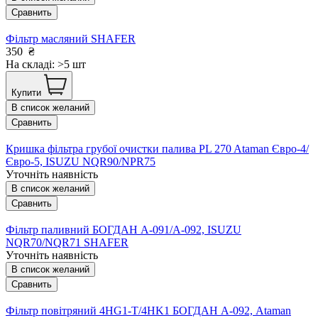
Сравнить
Фільтр масляний SHAFER
350
₴
На складі: >5 шт
Купити
В список желаний
Сравнить
Кришка фільтра грубої очистки палива PL 270 Ataman Євро-4/
Євро-5, ISUZU NQR90/NPR75
Уточніть наявність
В список желаний
Сравнить
Фільтр паливний БОГДАН А-091/А-092, ISUZU
NQR70/NQR71 SHAFER
Уточніть наявність
В список желаний
Сравнить
Фільтр повітряний 4HG1-T/4HK1 БОГДАН А-092, Ataman