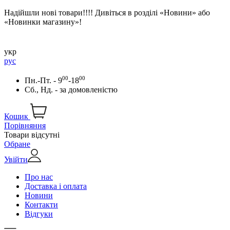
Надійшли нові товари!!!! Дивіться в розділі «Новини» або
«Новинки магазину»!
укр
рус
00
00
Пн.-Пт. - 9
-18
Сб., Нд. -
за домовленістю
Кошик
Порівняння
Товари відсутні
Обране
Увійти
Про нас
Доставка і оплата
Новини
Контакти
Відгуки