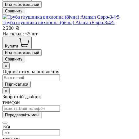
В список желаний
Сравнить
Труба глушника вихлопна (бічна) Ataman Євро-3/4/5
2 200
₴
На складі: <5 шт
Купити
В список желаний
Сравнить
x
Підписатися на оновлення
x
Зворотній дзвінок
телефон
Передзвоніть мені
ім'я
телефон