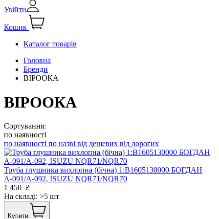
Увійти
Кошик
Каталог товарів
Головна
Бренди
ВІРООКА
ВІРООКА
Сортування:
по наявності
по наявності
по назві
від дешевих
від дорогих
Труба глушника вихлопна (бічна) 1:В1605130000 БОГДАН
А-091/А-092, ISUZU NQR71/NQR70
1 450
₴
На складі: >5 шт
Купити