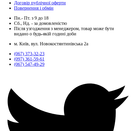
Договір публічної оферти
Повернення і обмін
Пн.- Пт.
з
9
до
18
Сб., Нд. -
за домовленістю
Після узгодження з менеджером, товар може бути
видано о будь-якій годині доби
м. Київ, вул. Новокостянтинівська 2а
(067) 373-32-23
(097) 361-59-61
(067) 547-49-29