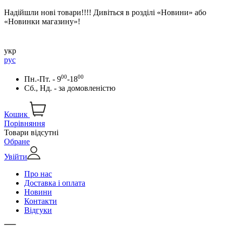
Надійшли нові товари!!!! Дивіться в розділі «Новини» або
«Новинки магазину»!
укр
рус
00
00
Пн.-Пт. - 9
-18
Сб., Нд. -
за домовленістю
Кошик
Порівняння
Товари відсутні
Обране
Увійти
Про нас
Доставка і оплата
Новини
Контакти
Відгуки