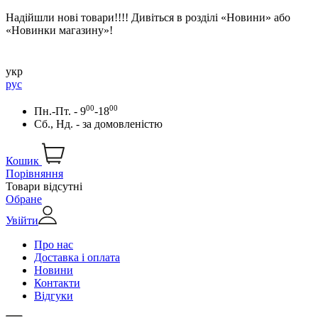
Надійшли нові товари!!!! Дивіться в розділі «Новини» або
«Новинки магазину»!
укр
рус
00
00
Пн.-Пт. - 9
-18
Сб., Нд. -
за домовленістю
Кошик
Порівняння
Товари відсутні
Обране
Увійти
Про нас
Доставка і оплата
Новини
Контакти
Відгуки