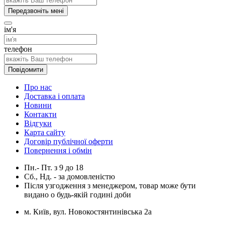
Передзвоніть мені
ім'я
телефон
Повідомити
Про нас
Доставка і оплата
Новини
Контакти
Відгуки
Карта сайту
Договір публічної оферти
Повернення і обмін
Пн.- Пт.
з
9
до
18
Сб., Нд. -
за домовленістю
Після узгодження з менеджером, товар може бути
видано о будь-якій годині доби
м. Київ, вул. Новокостянтинівська 2а