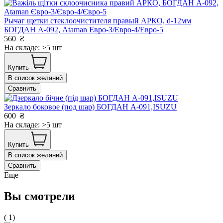
Рычаг щетки стеклоочистителя правый АРКО, d-12мм
БОГДАН А-092, Ataman Евро-3/Евро-4/Евро-5
560
₴
На складе: >5 шт
Купить
В список желаний
Сравнить
Зеркало боковое (под шар) БОГДАН А-091,ISUZU
600
₴
На складе: >5 шт
Купить
В список желаний
Сравнить
Еще
Вы смотрели
( 1)