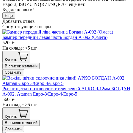
Евро-3, ISUZU NQR71/NQR70" еще нет.
Будьте первым!
Еще
Добавить отзыв
Сопутствующие товары
Бампер передний левая часть Богдан А-092 (Омега)
520
₴
На складе: <5 шт
Купить
В список желаний
Сравнить
Рычаг щетки стеклоочистителя левый АРКО d-12мм БОГДАН
А-092, Ataman Евро-3/Евро-4/Евро-5
560
₴
На складе: >5 шт
Купить
В список желаний
Сравнить