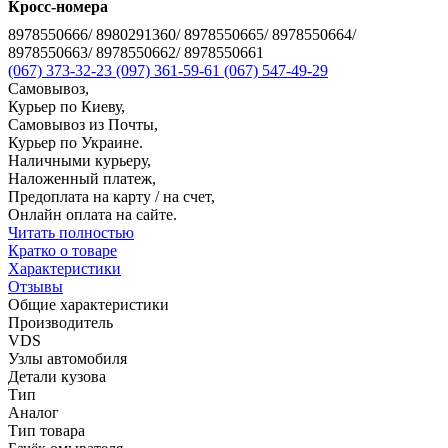
Кросс-номера
8978550666/ 8980291360/ 8978550665/ 8978550664/
8978550663/ 8978550662/ 8978550661
(067) 373-32-23
(097) 361-59-61
(067) 547-49-29
Самовывоз,
Курьер по Киеву,
Самовывоз из Почты,
Курьер по Украине.
Наличными курьеру,
Наложенный платеж,
Предоплата на карту / на счет,
Онлайн оплата на сайте.
Читать полностью
Кратко о товаре
Характеристики
Отзывы
Общие характеристики
Производитель
VDS
Узлы автомобиля
Детали кузова
Тип
Аналог
Тип товара