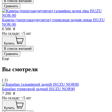
В список желаний
Сравнить
Камера (энергоаккумулятор) тормозная задняя левая ISUZU
NQR-90
6 500
₴
На складе: <5 шт
Купить
В список желаний
Сравнить
Еще
Вы смотрели
( 1)
Барабан тормозной задний ISUZU NQR90
7 200
₴
На складе: >5 шт
Купить