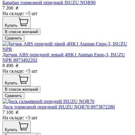
Барабан тормозной передний ISUZU NQR90
7 200
₴
На складе: >5 шт
Купить
В список желаний
Сравнить
Датчик АВS передний левый 4HK1 Ataman Евро-3, ISUZU
NPR 8973492202
8 490
₴
На складе: <5 шт
Купить
В список желаний
Сравнить
Диск тормозной передний ISUZU NQR70 8973872280
7 100
₴
На складе: <5 шт
Купить