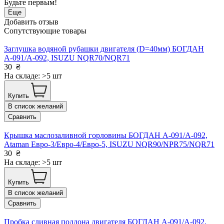
Будьте первым!
Еще
Добавить отзыв
Сопутствующие товары
Заглушка водяной рубашки двигателя (D=40мм) БОГДАН
А-091/А-092, ISUZU NQR70/NQR71
30
₴
На складе: >5 шт
Купить
В список желаний
Сравнить
Крышка маслозаливной горловины БОГДАН А-091/А-092,
Ataman Евро-3/Евро-4/Евро-5, ISUZU NQR90/NPR75/NQR71
30
₴
На складе: >5 шт
Купить
В список желаний
Сравнить
Пробка сливная поддона двигателя БОГДАН А-091/А-092,