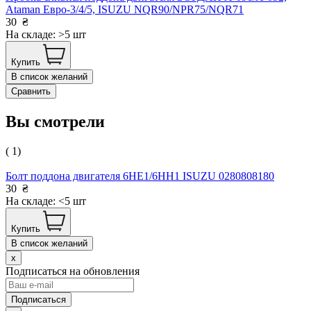
Ataman Евро-3/4/5, ISUZU NQR90/NPR75/NQR71
30
₴
На складе: >5 шт
Купить
В список желаний
Сравнить
Вы смотрели
( 1)
Болт поддона двигателя 6HE1/6HH1 ISUZU 0280808180
30
₴
На складе: <5 шт
Купить
В список желаний
x
Подписаться на обновления