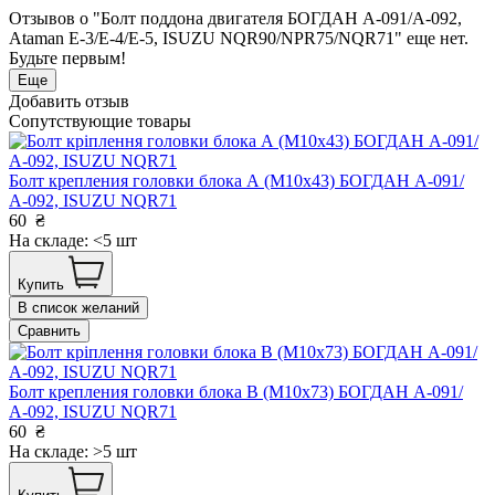
Отзывов о "Болт поддона двигателя БОГДАН А-091/А-092,
Ataman Е-3/Е-4/Е-5, ISUZU NQR90/NPR75/NQR71" еще нет.
Будьте первым!
Еще
Добавить отзыв
Сопутствующие товары
Болт крепления головки блока А (М10х43) БОГДАН А-091/
А-092, ISUZU NQR71
60
₴
На складе: <5 шт
Купить
В список желаний
Сравнить
Болт крепления головки блока В (М10х73) БОГДАН А-091/
А-092, ISUZU NQR71
60
₴
На складе: >5 шт