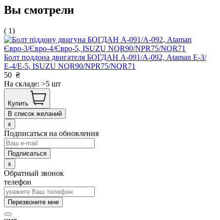
Вы смотрели
( 1)
Болт поддона двигателя БОГДАН А-091/А-092, Ataman Е-3/
Е-4/Е-5, ISUZU NQR90/NPR75/NQR71
50
₴
На складе: >5 шт
Купить
В список желаний
x
Подписаться на обновления
x
Обратный звонок
телефон
Перезвоните мне