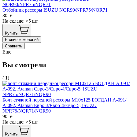
Отбойник рессоры ISUZU NQR90/NPR75/NQR71
80
₴
На складе: >5 шт
Купить
В список желаний
Сравнить
Еще
Вы смотрели
( 1)
Болт стяжной передней рессоры М10х125 БОГДАН А-091/
А-092, Ataman Евро-3/Евро-4/Евро-5, ISUZU
NPR75/NQR71/NQR90
90
₴
На складе: >5 шт
Купить