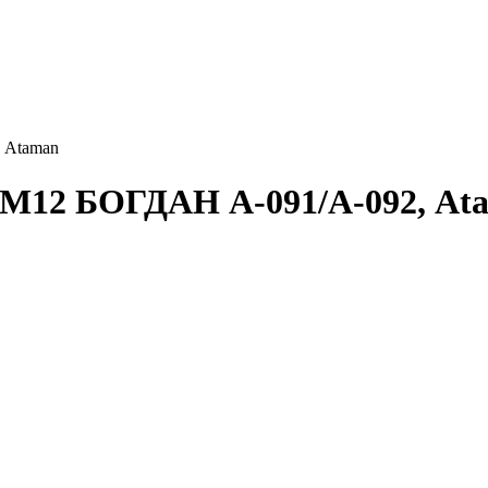
 Ataman
ы М12 БОГДАН А-091/А-092, At