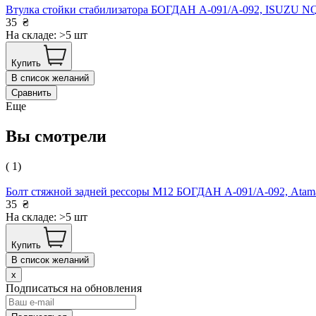
Втулка стойки стабилизатора БОГДАН А-091/А-092, ISUZU N
35
₴
На складе: >5 шт
Купить
В список желаний
Сравнить
Еще
Вы смотрели
( 1)
Болт стяжной задней рессоры М12 БОГДАН А-091/А-092, Atam
35
₴
На складе: >5 шт
Купить
В список желаний
x
Подписаться на обновления