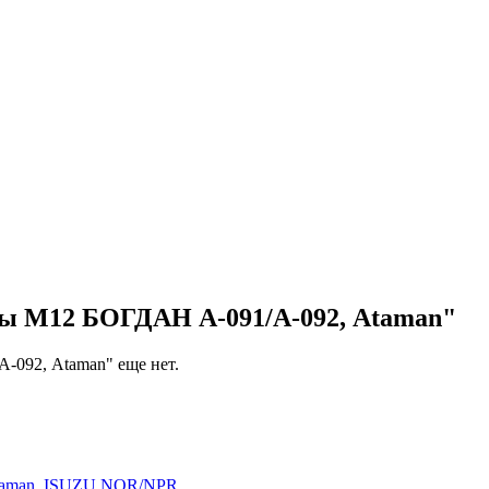
ры М12 БОГДАН А-091/А-092, Ataman"
-092, Ataman" еще нет.
Ataman, ISUZU NQR/NPR