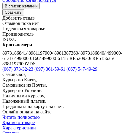
Сообщить, когда появится
В список желаний
Сравнить
Добавить отзыв
Отзывов пока нет
Поделиться товаром:
Производитель
ISUZU
Кросс-номера
8973186841/ 8981197900/ 8981387360/ 8973186840/ 499000-
6131/ 499000-6160/ 499000-6141/ RE520930/ RE515635/
8981197900VDS
(067) 373-32-23
(097) 361-59-61
(067) 547-49-29
Самовывоз,
Курьер по Киеву,
Самовывоз из Почты,
Курьер по Украине.
Наличными курьеру,
Наложенный платеж,
Предоплата на карту / на счет,
Онлайн оплата на сайте.
Читать полностью
Кратко о товаре
Характеристики