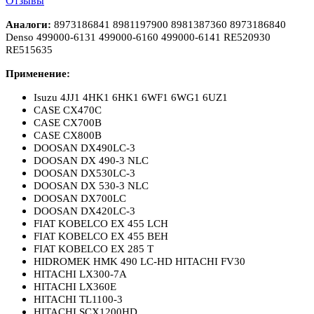
Отзывы
Аналоги:
8973186841 8981197900 8981387360 8973186840
Denso 499000-6131 499000-6160 499000-6141 RE520930
RE515635
Применение:
Isuzu 4JJ1 4HK1 6HK1 6WF1 6WG1 6UZ1
CASE CX470C
CASE CX700B
CASE CX800B
DOOSAN DX490LC-3
DOOSAN DX 490-3 NLC
DOOSAN DX530LC-3
DOOSAN DX 530-3 NLC
DOOSAN DX700LC
DOOSAN DX420LC-3
FIAT KOBELCO EX 455 LCH
FIAT KOBELCO EX 455 BEH
FIAT KOBELCO EX 285 T
HIDROMEK HMK 490 LC-HD HITACHI FV30
HITACHI LX300-7A
HITACHI LX360E
HITACHI TL1100-3
HITACHI SCX1200HD