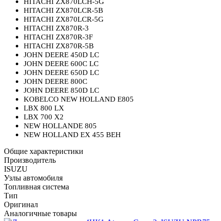
HITACHI ZX870LCH-5G
HITACHI ZX870LCR-5B
HITACHI ZX870LCR-5G
HITACHI ZX870R-3
HITACHI ZX870R-3F
HITACHI ZX870R-5B
JOHN DEERE 450D LC
JOHN DEERE 600C LC
JOHN DEERE 650D LC
JOHN DEERE 800C
JOHN DEERE 850D LC
KOBELCO NEW HOLLAND E805
LBX 800 LX
LBX 700 X2
NEW HOLLANDE 805
NEW HOLLAND EX 455 BEH
Общие характеристики
Производитель
ISUZU
Узлы автомобиля
Топливная система
Тип
Оригинал
Аналогичные товары