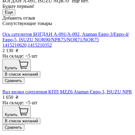
БОГДАН А-091, ISUZU NQR70" еще нет.
Будьте первым!
Еще
Добавить отзыв
Сопутствующие товары
Ось сателитов БОГДАН А-091/А-092, Ataman Евро-3/Евро-4/
Евро-5, ISUZU NQR90/NPR75/NQR71/NQR75
1415210620,1415210352
2 130
₴
На складе: <5 шт
Купить
В список желаний
Сравнить
Вал вилки сцепления КПП MZZ6 Ataman Євро-3, ISUZU NPR
1 650
₴
На складе: <5 шт
Купить
В список желаний
Сравнить