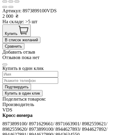
Артикул:
8973899100VDS
2 000
₴
На складе: >5 шт
Купить
В список желаний
Сравнить
Добавить отзыв
Отзывов пока нет
Купить в один клик
Подтвердить
Купить в один клик
Поделиться товаром:
Производитель
VDS
Кросс-номера
8973899100/ 8971629661/ 8971663901/ 8982559621/
8982559620/ 8973899100/ 8944627893/ 8944627892/
8944627891/ 8944627890/ 8943634550