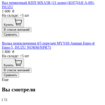
Вал первичный КПП MХА5R (21 шлиц) БОГДАН А-091,
ISUZU
1 600
₴
На складе: >5 шт
Купить
В список желаний
Сравнить
Вилка переключения 4/5 передачі MYY6S Ataman Евро-4/
Евро-5, ISUZU NQR90/NPR75
1 800
₴
На складе: >5 шт
Купить
В список желаний
Сравнить
Еще
Вы смотрели
( 1)