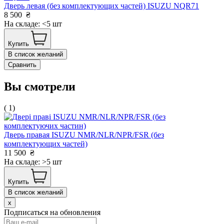
Дверь левая (без комплектующих частей) ISUZU NQR71
8 500
₴
На складе: <5 шт
Купить
В список желаний
Сравнить
Вы смотрели
( 1)
Дверь правая ISUZU NMR/NLR/NPR/FSR (без
комплектующих частей)
11 500
₴
На складе: >5 шт
Купить
В список желаний
x
Подписаться на обновления