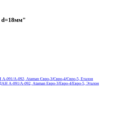
В d=18мм"
ДАН А-091/А-092, Ataman Евро-3/Евро-4/Евро-5, Эталон