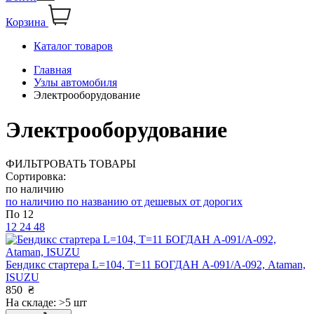
Корзина
Каталог товаров
Главная
Узлы автомобиля
Электрооборудование
Электрооборудование
ФИЛЬТРОВАТЬ ТОВАРЫ
Сортировка:
по наличию
по наличию
по названию
от дешевых
от дорогих
По 12
12
24
48
Бендикс стартера L=104, T=11 БОГДАН А-091/А-092, Ataman,
ISUZU
850
₴
На складе: >5 шт