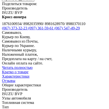
Поделиться товаром:
Производитель
ISUZU BVP
Кросс-номера
1876100934/ 8982035990/ 8981628970/ 8980370110
(067) 373-32-23
(097) 361-59-61
(067) 547-49-29
Самовывоз,
Курьер по Киеву,
Самовывоз из Почты,
Курьер по Украине.
Наличными курьеру,
Наложенный платеж,
Предоплата на карту / на счет,
Онлайн оплата на сайте.
Читать полностью
Кратко о товаре
Характеристики
Отзывы
Общие характеристики
Производитель
ISUZU BVP
Узлы автомобиля
Топливная система
Тип