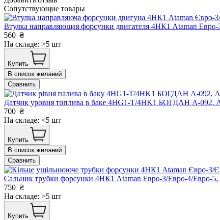
Сопутствующие товары
Втулка направляющая форсунки двигателя 4НК1 Ataman Евро
560
₴
На складе: >5 шт
Купить
В список желаний
Сравнить
Датчик уровня топлива в баке 4HG1-T/4HK1 БОГДАН А-092,
700
₴
На складе: <5 шт
Купить
В список желаний
Сравнить
Сальник трубки форсунки 4НК1 Ataman Евро-3/Евро-4/Евро-
750
₴
На складе: >5 шт
Купить