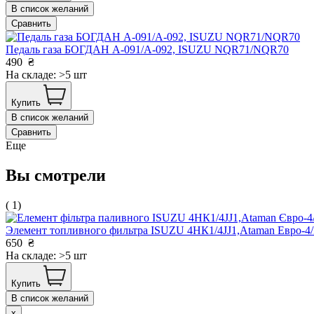
В список желаний
Сравнить
Педаль газа БОГДАН А-091/А-092, ISUZU NQR71/NQR70
490
₴
На складе: >5 шт
Купить
В список желаний
Сравнить
Еще
Вы смотрели
( 1)
Элемент топливного фильтра ISUZU 4НК1/4JJ1,Ataman Евро
650
₴
На складе: >5 шт
Купить
В список желаний
x