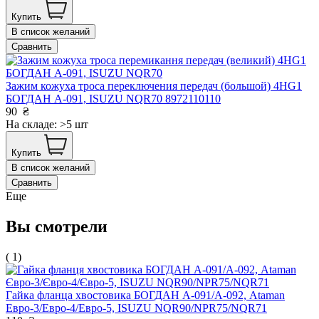
Купить
В список желаний
Сравнить
Зажим кожуха троса переключения передач (большой) 4HG1
БОГДАН А-091, ISUZU NQR70 8972110110
90
₴
На складе: >5 шт
Купить
В список желаний
Сравнить
Еще
Вы смотрели
( 1)
Гайка фланца хвостовика БОГДАН А-091/А-092, Ataman
Евро-3/Евро-4/Евро-5, ISUZU NQR90/NPR75/NQR71