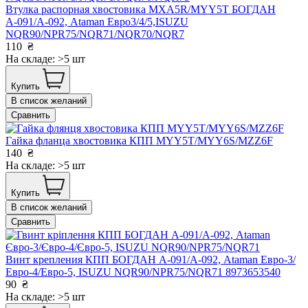
Втулка распорная хвостовика MXA5R/MYY5T БОГДАН
А-091/А-092, Ataman Евро3/4/5,ISUZU
NQR90/NPR75/NQR71/NQR70/NQR7
110
₴
На складе: >5 шт
Купить
В список желаний
Сравнить
Гайка фланца хвостовика КПП MYY5T/MYY6S/MZZ6F
140
₴
На складе: >5 шт
Купить
В список желаний
Сравнить
Винт крепления КПП БОГДАН А-091/А-092, Ataman Евро-3/
Евро-4/Евро-5, ISUZU NQR90/NPR75/NQR71 8973653540
90
₴
На складе: >5 шт