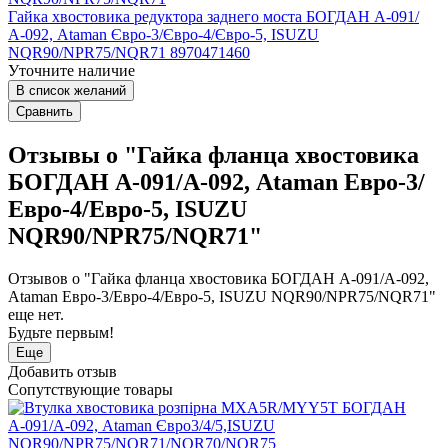
Гайка хвостовика редуктора заднего моста БОГДАН А-091/
А-092, Ataman Євро-3/Євро-4/Євро-5, ISUZU
NQR90/NPR75/NQR71 8970471460
Уточните наличие
В список желаний
Сравнить
Отзывы о "Гайка фланца хвостовика
БОГДАН А-091/А-092, Ataman Евро-3/
Евро-4/Евро-5, ISUZU
NQR90/NPR75/NQR71"
Отзывов о "Гайка фланца хвостовика БОГДАН А-091/А-092,
Ataman Евро-3/Евро-4/Евро-5, ISUZU NQR90/NPR75/NQR71"
еще нет.
Будьте первым!
Еще
Добавить отзыв
Сопутствующие товары