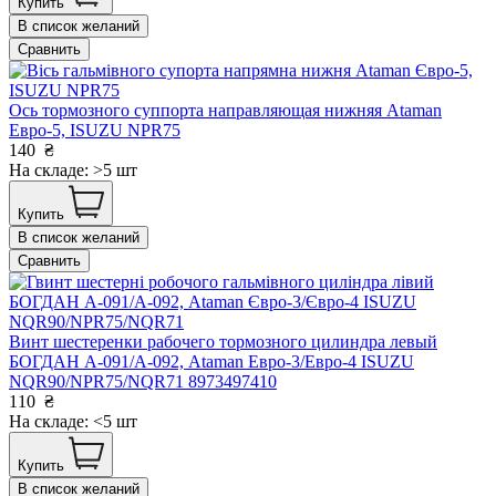
Купить
В список желаний
Сравнить
Ось тормозного суппорта направляющая нижняя Ataman
Евро-5, ISUZU NPR75
140
₴
На складе: >5 шт
Купить
В список желаний
Сравнить
Винт шестеренки рабочего тормозного цилиндра левый
БОГДАН А-091/А-092, Ataman Евро-3/Евро-4 ISUZU
NQR90/NPR75/NQR71 8973497410
110
₴
На складе: <5 шт
Купить
В список желаний