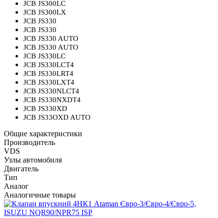
JCB JS300LC
JCB JS300LX
JCB JS330
JCB JS330
JCB JS330 AUTO
JCB JS330 AUTO
JCB JS330LC
JCB JS330LCT4
JCB JS330LRT4
JCB JS330LXT4
JCB JS330NLCT4
JCB JS330NXDT4
JCB JS330XD
JCB JS33OXD AUTO
Общие характеристики
Производитель
VDS
Узлы автомобиля
Двигатель
Тип
Аналог
Аналогичные товары