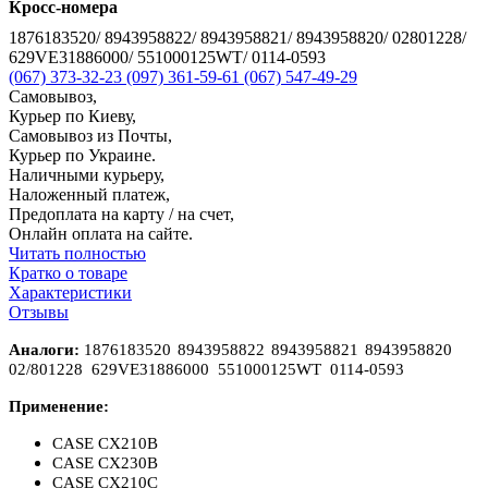
Кросс-номера
1876183520/ 8943958822/ 8943958821/ 8943958820/ 02801228/
629VE31886000/ 551000125WT/ 0114-0593
(067) 373-32-23
(097) 361-59-61
(067) 547-49-29
Самовывоз,
Курьер по Киеву,
Самовывоз из Почты,
Курьер по Украине.
Наличными курьеру,
Наложенный платеж,
Предоплата на карту / на счет,
Онлайн оплата на сайте.
Читать полностью
Кратко о товаре
Характеристики
Отзывы
Аналоги:
1876183520
8943958822
8943958821
8943958820
02/80122
8
629
VE31886000 551000125WT 0114-0593
Применение:
CASE CX210B
CASE CX230B
CASE CX210C