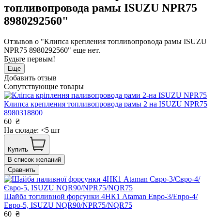
топливопровода рамы ISUZU NPR75
8980292560"
Отзывов о "Клипса крепления топливопровода рамы ISUZU
NPR75 8980292560" еще нет.
Будьте первым!
Еще
Добавить отзыв
Сопутствующие товары
Клипса крепления топливопровода рамы 2 на ISUZU NPR75
8980318800
60
₴
На складе: <5 шт
Купить
В список желаний
Сравнить
Шайба топливной форсунки 4HК1 Ataman Евро-3/Евро-4/
Евро-5, ISUZU NQR90/NPR75/NQR75
60
₴