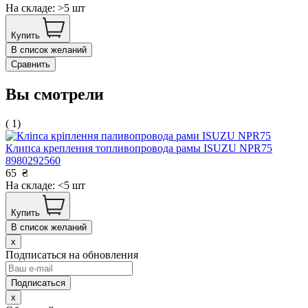
На складе: >5 шт
Купить
В список желаний
Сравнить
Вы смотрели
( 1)
Клипса крепления топливопровода рамы ISUZU NPR75
8980292560
65
₴
На складе: <5 шт
Купить
В список желаний
x
Подписаться на обновления
x