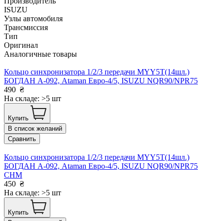
Производитель
ISUZU
Узлы автомобиля
Трансмиссия
Тип
Оригинал
Аналогичные товары
Кольцо синхронизатора 1/2/3 передачи MYY5T(14шл.)
БОГДАН А-092, Ataman Евро-4/5, ISUZU NQR90/NPR75
490
₴
На складе: >5 шт
Купить
В список желаний
Сравнить
Кольцо синхронизатора 1/2/3 передачи MYY5T(14шл.)
БОГДАН А-092, Ataman Евро-4/5, ISUZU NQR90/NPR75
CHM
450
₴
На складе: >5 шт
Купить