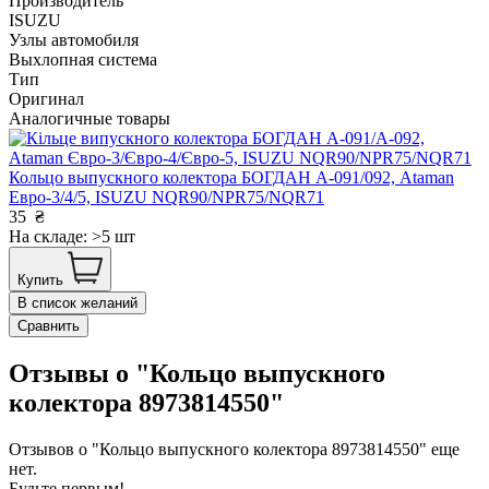
Производитель
ISUZU
Узлы автомобиля
Выхлопная система
Тип
Оригинал
Аналогичные товары
Кольцо выпускного колектора БОГДАН А-091/092, Ataman
Евро-3/4/5, ISUZU NQR90/NPR75/NQR71
35
₴
На складе: >5 шт
Купить
В список желаний
Сравнить
Отзывы о "Кольцо выпускного
колектора 8973814550"
Отзывов о "Кольцо выпускного колектора 8973814550" еще
нет.
Будьте первым!