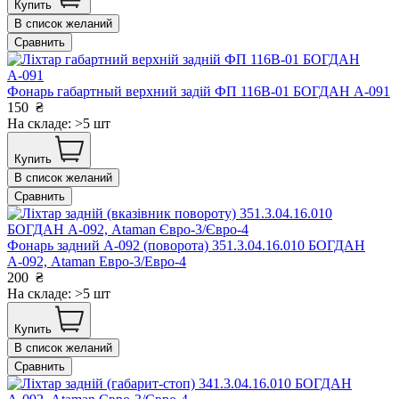
Купить
В список желаний
Сравнить
Фонарь габартный верхний задій ФП 116В-01 БОГДАН А-091
150
₴
На складе: >5 шт
Купить
В список желаний
Сравнить
Фонарь задний А-092 (поворота) 351.3.04.16.010 БОГДАН
А-092, Ataman Евро-3/Евро-4
200
₴
На складе: >5 шт
Купить
В список желаний
Сравнить