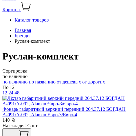
Корзина
Каталог товаров
Главная
Бренди
Руслан-комплект
Руслан-комплект
Сортировка:
по наличию
по наличию
по названию
от дешевых
от дорогих
По 12
12
24
48
Фонарь габаритный верхний передний 264.37.12 БОГДАН
А-091/А-092, Ataman Евро-3/Евро-4
140
₴
На складе: >5 шт