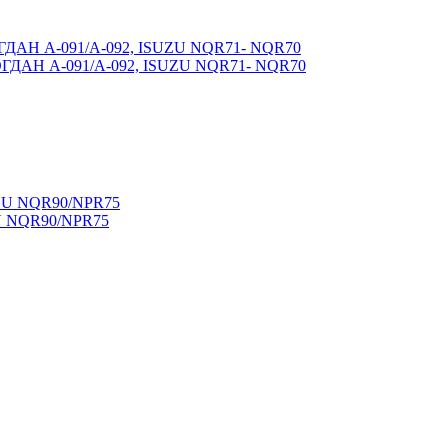
ОГДАН А-091/А-092, ISUZU NQR71- NQR70
ZU NQR90/NPR75