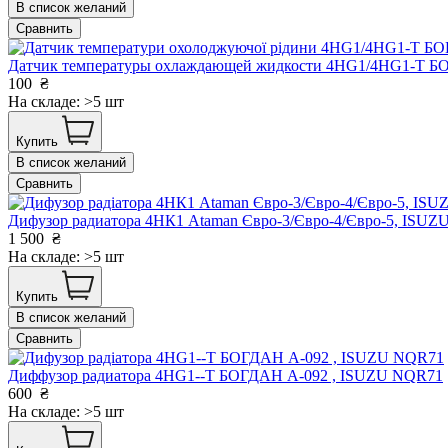
В список желаний
Сравнить
Датчик температуры охлаждающей жидкости 4HG1/4HG1-T Б
100
₴
На складе: >5 шт
Купить
В список желаний
Сравнить
Дифузор радиатора 4НК1 Ataman Євро-3/Євро-4/Євро-5, ISU
1 500
₴
На складе: >5 шт
Купить
В список желаний
Сравнить
Диффузор радиатора 4HG1--T БОГДАН А-092 , ISUZU NQR71
600
₴
На складе: >5 шт