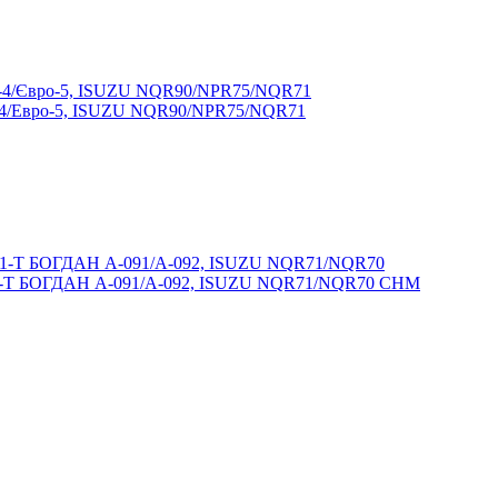
о-4/Евро-5, ISUZU NQR90/NPR75/NQR71
G1-T БОГДАН А-091/А-092, ISUZU NQR71/NQR70 СНМ