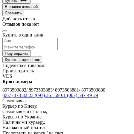
Купить
В список желаний
Сравнить
Добавить отзыв
Отзывов пока нет
Купить в один клик
Подтвердить
Купить в один клик
Поделиться товаром:
Производитель
VDS
Кросс-номера
8973503882/ 8973503883/ 8973503881/ 8973503880
(067) 373-32-23
(097) 361-59-61
(067) 547-49-29
Самовывоз,
Курьер по Киеву,
Самовывоз из Почты,
Курьер по Украине.
Наличными курьеру,
Наложенный платеж,
Предоплата на карту / на счет,