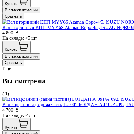
Купить
В список желаний
Сравнить
Вал вторичный КПП MYY6S Ataman Євро-4/5, ISUZU NQR9
4 800
₴
На складе: <5 шт
Купить
В список желаний
Сравнить
Еще
Вы смотрели
( 1)
Вал карданный (задняя часть)L-1005 БОГДАН А-091/А-092, IS
4 700
₴
На складе: <5 шт
Купить
В список желаний