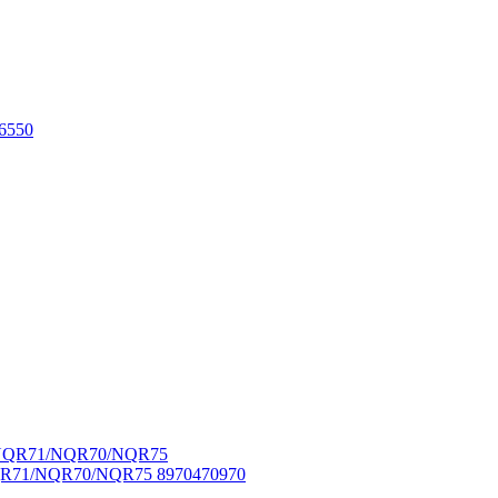
6550
NQR71/NQR70/NQR75 8970470970