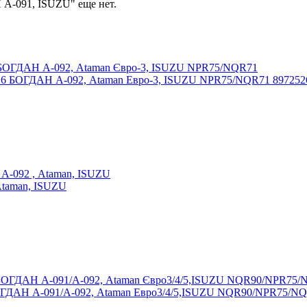
А-091, ISUZU" еще нет.
6 БОГДАН А-092, Ataman Евро-3, ISUZU NPR75/NQR71 897252
taman, ISUZU
БОГДАН А-091/А-092, Ataman Евро3/4/5,ISUZU NQR90/NPR75/