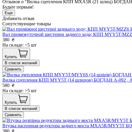
Отзывов о "Вилка сцепления КПП MXA5R (21 шлиц) БОГДАН 
Будьте первым!
Еще
Добавить отзыв
Сопутствующие товары
Вал промежуточной шестерни заднего хода; КПП MYY5T/MZZ
380
₴
На складе: <5 шт
Купить
В список желаний
Сравнить
Вилка сцепления КПП MYY5T (14 шлицов) БОГДАН А-092 , A
580
₴
На складе: >5 шт
Купить
В список желаний
Сравнить
Втулка распорная редуктора заднего моста MXA5R/MYY5T 
380
₴