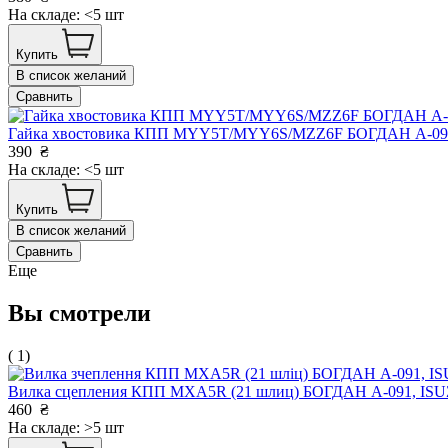
На складе: <5 шт
Купить
В список желаний
Сравнить
Гайка хвостовика КПП MYY5T/MYY6S/MZZ6F БОГДАН А-091/
390
₴
На складе: <5 шт
Купить
В список желаний
Сравнить
Еще
Вы смотрели
( 1)
Вилка сцепления КПП MXA5R (21 шлиц) БОГДАН А-091, IS
460
₴
На складе: >5 шт