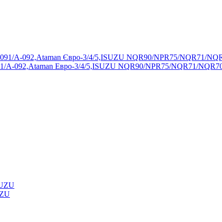
А-092,Ataman Евро-3/4/5,ISUZU NQR90/NPR75/NQR71/NQR70
UZU