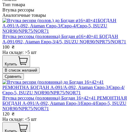
Тип товара
Втулка рессоры
Аналогичные товары
Втулка рессоры (половинка) Богдан ø16×40×41 БОГДАН
А-091/092, Ataman Евро-3/4/5, ISUZU NQR90/NPR75/NQR71
100
₴
На складе: >5 шт
Купить
В список желаний
Сравнить
Втулка рессоры (половинка) Богдан 16×42×41 РЕМОНТНАЯ
БОГДАН А-091/А-092, Ataman Евро-3/Евро-4/Евро-5, ISUZU
NQR90/NPR75/NQR71
120
₴
На складе: <5 шт
Купить