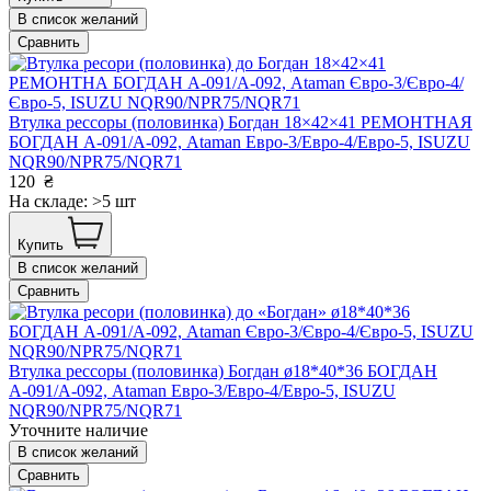
В список желаний
Сравнить
Втулка рессоры (половинка) Богдан 18×42×41 РЕМОНТНАЯ
БОГДАН А-091/А-092, Ataman Евро-3/Евро-4/Евро-5, ISUZU
NQR90/NPR75/NQR71
120
₴
На складе: >5 шт
Купить
В список желаний
Сравнить
Втулка рессоры (половинка) Богдан ø18*40*36 БОГДАН
А-091/А-092, Ataman Евро-3/Евро-4/Евро-5, ISUZU
NQR90/NPR75/NQR71
Уточните наличие
В список желаний
Сравнить