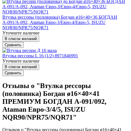
Втулка рессоры (половинка) Богдан ø16×40×36 БОГДАН
А-091/А-092, Ataman Евро-3/Евро-4/Евро-5, ISUZU
NQR90/NPR75/NQR71
Уточните наличие
В список желаний
Сравнить
Втулка рессоры L 16 (1/2) 8971846991
Уточните наличие
В список желаний
Сравнить
Отзывы о "Втулка рессоры
(половинка) Богдан ø16×40×41
ПРЕМИУМ БОГДАН А-091/092,
Ataman Евро-3/4/5, ISUZU
NQR90/NPR75/NQR71"
Отзывов о "Втулка рессоры (половинка) Богдан ø16×40×41