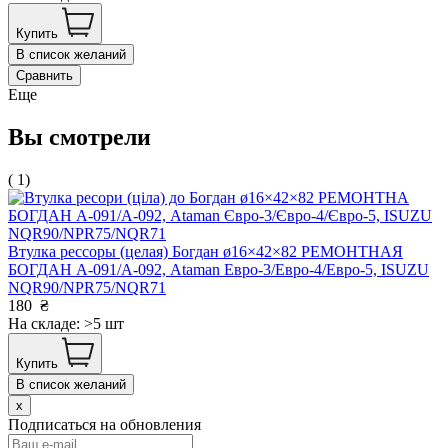
Купить
В список желаний
Сравнить
Еще
Вы смотрели
( 1)
Втулка рессоры (целая) Богдан ø16×42×82 РЕМОНТНАЯ
БОГДАН А-091/А-092, Ataman Евро-3/Евро-4/Евро-5, ISUZU
NQR90/NPR75/NQR71
180
₴
На складе: >5 шт
Купить
В список желаний
x
Подписаться на обновления