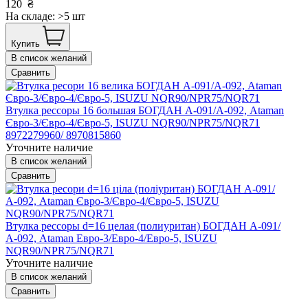
120
₴
На складе: >5 шт
Купить
В список желаний
Сравнить
Втулка рессоры 16 большая БОГДАН А-091/А-092, Ataman
Євро-3/Євро-4/Євро-5, ISUZU NQR90/NPR75/NQR71
8972279960/ 8970815860
Уточните наличие
В список желаний
Сравнить
Втулка рессоры d=16 целая (полиуритан) БОГДАН А-091/
А-092, Ataman Евро-3/Евро-4/Евро-5, ISUZU
NQR90/NPR75/NQR71
Уточните наличие
В список желаний
Сравнить