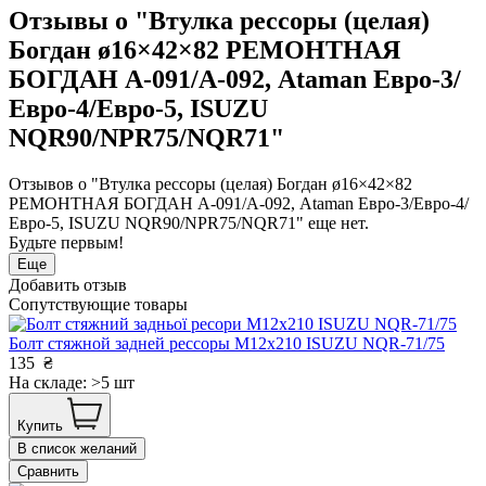
Отзывы о "Втулка рессоры (целая)
Богдан ø16×42×82 РЕМОНТНАЯ
БОГДАН А-091/А-092, Ataman Евро-3/
Евро-4/Евро-5, ISUZU
NQR90/NPR75/NQR71"
Отзывов о "Втулка рессоры (целая) Богдан ø16×42×82
РЕМОНТНАЯ БОГДАН А-091/А-092, Ataman Евро-3/Евро-4/
Евро-5, ISUZU NQR90/NPR75/NQR71" еще нет.
Будьте первым!
Еще
Добавить отзыв
Сопутствующие товары
Болт стяжной задней рессоры M12x210 ISUZU NQR-71/75
135
₴
На складе: >5 шт
Купить
В список желаний
Сравнить