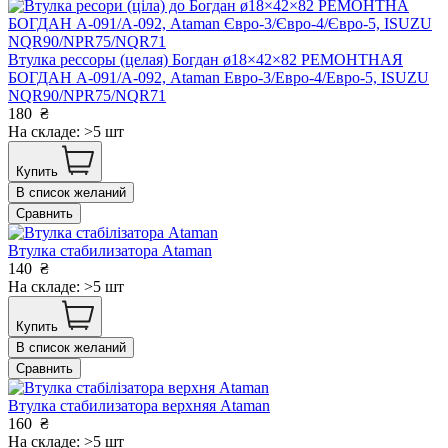
Втулка рессоры (целая) Богдан ø18×42×82 РЕМОНТНАЯ
БОГДАН А-091/А-092, Ataman Евро-3/Евро-4/Евро-5, ISUZU
NQR90/NPR75/NQR71
180
₴
На складе: >5 шт
Купить
В список желаний
Сравнить
Втулка стабилизатора Ataman
140
₴
На складе: >5 шт
Купить
В список желаний
Сравнить
Втулка стабилизатора верхняя Ataman
160
₴
На складе: >5 шт