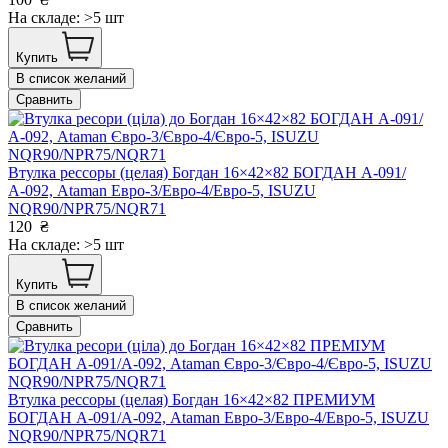
На складе: >5 шт
Купить
В список желаний
Сравнить
Втулка рессоры (целая) Богдан 16×42×82 БОГДАН А-091/
А-092, Ataman Евро-3/Евро-4/Евро-5, ISUZU
NQR90/NPR75/NQR71
120
₴
На складе: >5 шт
Купить
В список желаний
Сравнить
Втулка рессоры (целая) Богдан 16×42×82 ПРЕМИУМ
БОГДАН А-091/А-092, Ataman Евро-3/Евро-4/Евро-5, ISUZU
NQR90/NPR75/NQR71