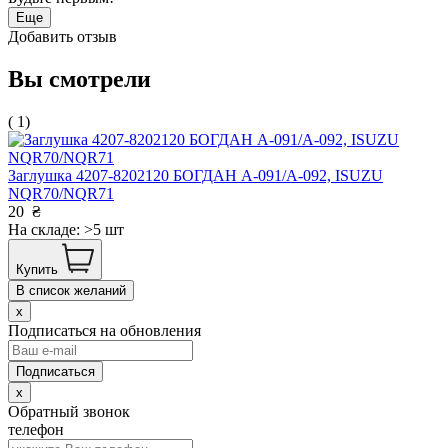
Еще
Добавить отзыв
Вы смотрели
( 1)
Заглушка 4207-8202120 БОГДАН А-091/А-092, ISUZU
NQR70/NQR71
20
₴
На складе: >5 шт
Купить
В список желаний
x
Подписаться на обновления
x
Обратный звонок
телефон