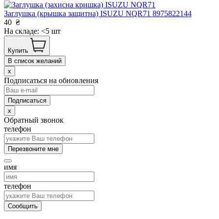
Заглушка (крышка защитна) ISUZU NQR71 8975822144
40
₴
На складе: <5 шт
Купить
В список желаний
x
Подписаться на обновления
x
Обратный звонок
телефон
Перезвоните мне
имя
телефон
Сообщить