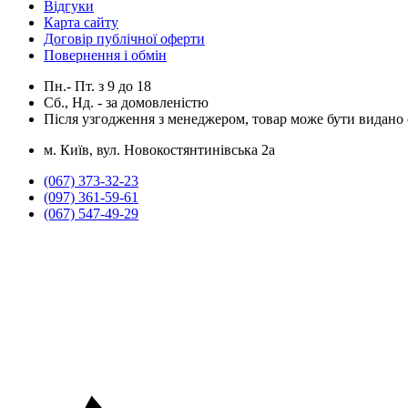
Відгуки
Карта сайту
Договір публічної оферти
Повернення і обмін
Пн.- Пт.
з
9
до
18
Сб., Нд. -
за домовленістю
Після узгодження з менеджером, товар може бути видано о
м. Київ, вул. Новокостянтинівська 2а
(067) 373-32-23
(097) 361-59-61
(067) 547-49-29