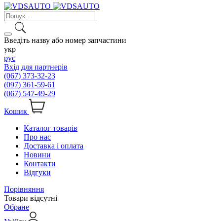
Введіть назву або номер запчастини
укр
рус
Вхід для партнерів
(067) 373-32-23
(097) 361-59-61
(067) 547-49-29
Кошик
Каталог товарів
Про нас
Доставка і оплата
Новини
Контакти
Відгуки
Порівняння
Товари відсутні
Обране