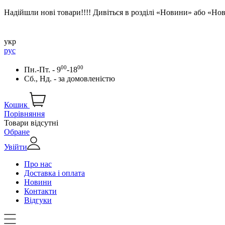
Надійшли нові товари!!!! Дивіться в розділі «Новини» або «Н
укр
рус
00
00
Пн.-Пт. - 9
-18
Сб., Нд. -
за домовленістю
Кошик
Порівняння
Товари відсутні
Обране
Увійти
Про нас
Доставка і оплата
Новини
Контакти
Відгуки