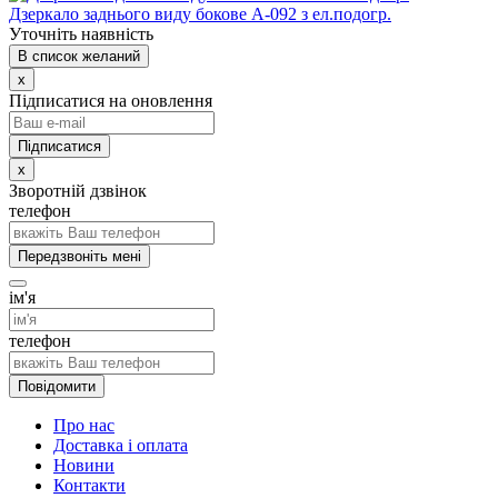
Дзеркало заднього виду бокове А-092 з ел.подогр.
Уточніть наявність
В список желаний
x
Підписатися на оновлення
x
Зворотній дзвінок
телефон
Передзвоніть мені
ім'я
телефон
Повідомити
Про нас
Доставка і оплата
Новини
Контакти