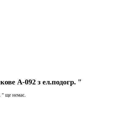
ове А-092 з ел.подогр. "
 " ще немає.