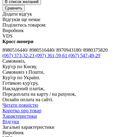
В список желаний
Сравнить
Додати відгук
Відгуків ще немає
Поділитись товаром:
Виробник
VDS
Кросс-номери
8980516440/ 8980516440/ 8970943180/ 8980375820
(067) 373-32-23
(097) 361-59-61
(067) 547-49-29
Самовивіз,
Кур'єр по Києву,
Самовивіз з Пошти,
Кур'єр по Україні.
Готівкою кур'єру,
Накладений платіж,
Передоплата на карту / на рахунок,
Онлайн оплата на сайті.
Читати повністю
Коротко про товар
Характеристики
Відгуки
Загальні характеристики
Виробник