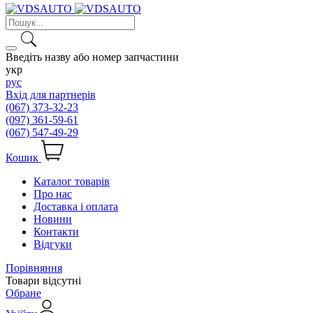
Введіть назву або номер запчастини
укр
рус
Вхід для партнерів
(067) 373-32-23
(097) 361-59-61
(067) 547-49-29
Кошик
Каталог товарів
Про нас
Доставка і оплата
Новини
Контакти
Відгуки
Порівняння
Товари відсутні
Обране