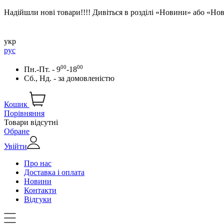
Надійшли нові товари!!!! Дивіться в розділі «Новини» або «Н
укр
рус
00
00
Пн.-Пт. - 9
-18
Сб., Нд. -
за домовленістю
Кошик
Порівняння
Товари відсутні
Обране
Увійти
Про нас
Доставка і оплата
Новини
Контакти
Відгуки