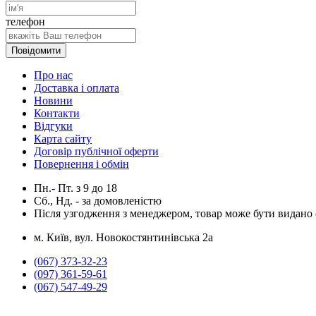
телефон
Повідомити
Про нас
Доставка і оплата
Новини
Контакти
Відгуки
Карта сайту
Договір публічної оферти
Повернення і обмін
Пн.- Пт.
з
9
до
18
Сб., Нд. -
за домовленістю
Після узгодження з менеджером, товар може бути видано о
м. Київ, вул. Новокостянтинівська 2а
(067) 373-32-23
(097) 361-59-61
(067) 547-49-29