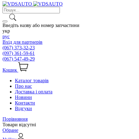
Введіть назву або номер запчастини
укр
рус
Вхід для партнерів
(067) 373-32-23
(097) 361-59-61
(067) 547-49-29
Кошик
Каталог товарів
Про нас
Доставка і оплата
Новини
Контакти
Відгуки
Порівняння
Товари відсутні
Обране