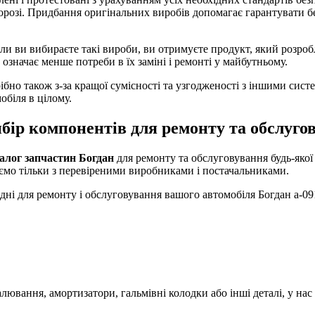
розі. Придбання оригінальних виробів допомагає гарантувати без
Коли ви вибираєте такі вироби, ви отримуєте продукт, який розро
означає менше потреби в їх заміні і ремонті у майбутньому.
ібно також з-за кращої сумісності та узгодженості з іншими сис
обіля в цілому.
бір компонентів для ремонту та обслуго
алог запчастин Богдан
для ремонту та обслуговування будь-якої 
юємо тільки з перевіреними виробниками і постачальниками.
дні для ремонту і обслуговування вашого автомобіля Богдан а-09
палювання, амортизатори, гальмівні колодки або інші деталі, у на