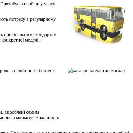
ії автобусів особливу увагу
мають потребу в регулярному
сть оригінальним стандартам
 конкретної моделі і
оль в надійності і безпеці
ни, вироблені самим
обіля і мінімізує можливість
зпеки. Це важливо, тому що навіть невелике відхилення в роботі