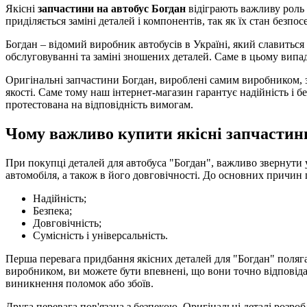
Якісні
запчастини на автобус Богдан
відіграють важливу роль 
приділяється заміні деталей і компонентів, так як їх стан безпо
Богдан – відомий виробник автобусів в Україні, який славиться
обслуговуванні та заміні зношених деталей. Саме в цьому випа
Оригінальні запчастини Богдан, вироблені самим виробником, з
якості. Саме тому наш інтернет-магазин гарантує надійність і б
протестована на відповідність вимогам.
Чому важливо купити якісні запчастин
При покупці деталей для автобуса "Богдан", важливо звернути ув
автомобіля, а також в його довговічності. До основних причин 
Надійність;
Безпека;
Довговічність;
Сумісність і універсальність.
Перша перевага придбання якісних деталей для "Богдан" поляга
виробником, ви можете бути впевнені, що вони точно відповіда
виникнення поломок або збоїв.
Друга перевага пов'язана з безпекою. Оригінальні деталі розроб