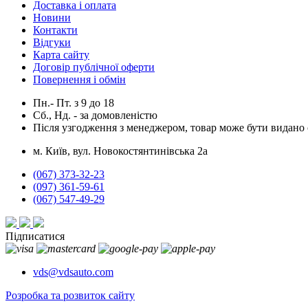
Доставка і оплата
Новини
Контакти
Відгуки
Карта сайту
Договір публічної оферти
Повернення і обмін
Пн.- Пт.
з
9
до
18
Сб., Нд. -
за домовленістю
Після узгодження з менеджером, товар може бути видано о
м. Київ, вул. Новокостянтинівська 2а
(067) 373-32-23
(097) 361-59-61
(067) 547-49-29
Підписатися
vds@vdsauto.com
Розробка та розвиток сайту