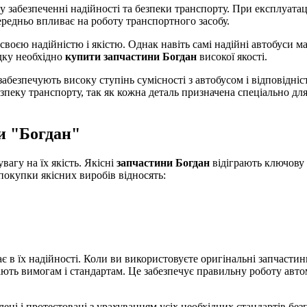
у забезпеченні надійності та безпеки транспорту. При експлуатац
середньо впливає на роботу транспортного засобу.
 своєю надійністю і якістю. Однак навіть самі надійні автобуси 
дку необхідно
купити запчастини Богдан
високої якості.
абезпечують високу ступінь сумісності з автобусом і відповідні
езпеку транспорту, так як кожна деталь призначена спеціально для
и "Богдан"
агу на їх якість. Якісні
запчастини Богдан
відіграють ключову р
покупки якісних виробів відносять:
є в їх надійності. Коли ви використовуєте оригінальні запчасти
ють вимогам і стандартам. Це забезпечує правильну роботу автом
лені і протестовані з урахуванням усіх необхідних стандартів бе