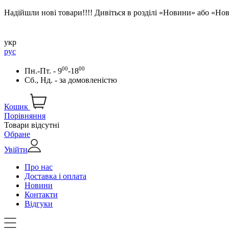
Надійшли нові товари!!!! Дивіться в розділі «Новини» або «Н
укр
рус
00
00
Пн.-Пт. - 9
-18
Сб., Нд. -
за домовленістю
Кошик
Порівняння
Товари відсутні
Обране
Увійти
Про нас
Доставка і оплата
Новини
Контакти
Відгуки