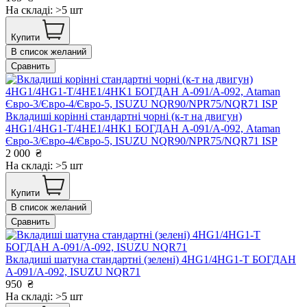
На складі: >5 шт
Купити
В список желаний
Сравнить
Вкладиші корінні стандартні чорні (к-т на двигун)
4HG1/4HG1-T/4HE1/4HK1 БОГДАН А-091/А-092, Ataman
Євро-3/Євро-4/Євро-5, ISUZU NQR90/NPR75/NQR71 ISP
2 000
₴
На складі: >5 шт
Купити
В список желаний
Сравнить
Вкладиші шатуна стандартні (зелені) 4HG1/4HG1-T БОГДАН
А-091/А-092, ISUZU NQR71
950
₴
На складі: >5 шт