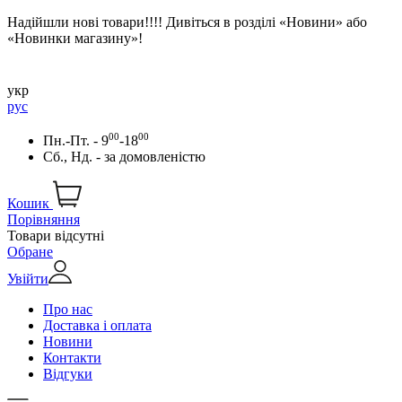
Надійшли нові товари!!!! Дивіться в розділі «Новини» або
«Новинки магазину»!
укр
рус
00
00
Пн.-Пт. - 9
-18
Сб., Нд. -
за домовленістю
Кошик
Порівняння
Товари відсутні
Обране
Увійти
Про нас
Доставка і оплата
Новини
Контакти
Відгуки