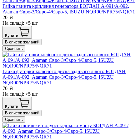
Гайка гвинта кріплення генератора БОГДАН А-091/А-092,
Ataman Євро-3/Євро-4/Євро-5, ISUZU NQR90/NPR75/NQR71
20
₴
На складі: >5 шт
Купити
В список желаний
Сравнить
Гайка футорки колісного диска заднього лівого БОГДАН
А-091/А-092, Ataman Євро-3/Євро-4/Євро-5, ISUZU
NQR90/NPR75/NQR71
70
₴
На складі: >5 шт
Купити
В список желаний
Сравнить