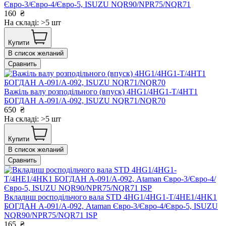
Євро-3/Євро-4/Євро-5, ISUZU NQR90/NPR75/NQR71
160
₴
На складі: >5 шт
Купити
В список желаний
Сравнить
Важіль валу розподільного (впуск) 4HG1/4HG1-T/4HT1
БОГДАН А-091/А-092, ISUZU NQR71/NQR70
650
₴
На складі: >5 шт
Купити
В список желаний
Сравнить
Вкладиш росподільчого вала STD 4HG1/4HG1-T/4HE1/4HK1
БОГДАН А-091/А-092, Ataman Євро-3/Євро-4/Євро-5, ISUZU
NQR90/NPR75/NQR71 ISP
165
₴