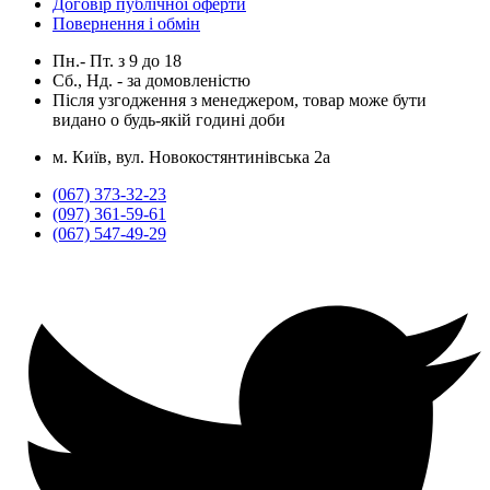
Договір публічної оферти
Повернення і обмін
Пн.- Пт.
з
9
до
18
Сб., Нд. -
за домовленістю
Після узгодження з менеджером, товар може бути
видано о будь-якій годині доби
м. Київ, вул. Новокостянтинівська 2а
(067) 373-32-23
(097) 361-59-61
(067) 547-49-29