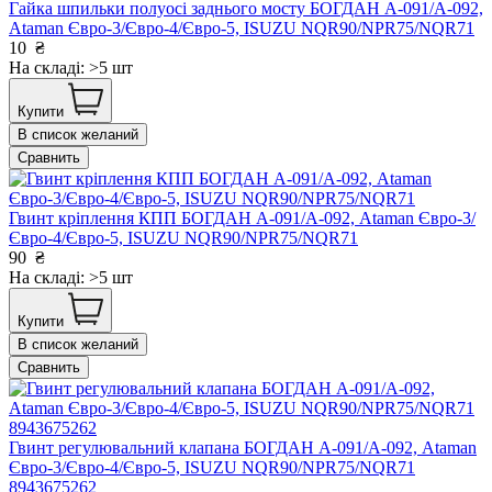
Гайка шпильки полуосі заднього мосту БОГДАН А-091/А-092,
Ataman Євро-3/Євро-4/Євро-5, ISUZU NQR90/NPR75/NQR71
10
₴
На складі: >5 шт
Купити
В список желаний
Сравнить
Гвинт кріплення КПП БОГДАН А-091/А-092, Ataman Євро-3/
Євро-4/Євро-5, ISUZU NQR90/NPR75/NQR71
90
₴
На складі: >5 шт
Купити
В список желаний
Сравнить
Гвинт регулювальний клапана БОГДАН А-091/А-092, Ataman
Євро-3/Євро-4/Євро-5, ISUZU NQR90/NPR75/NQR71
8943675262