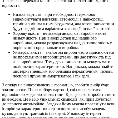
Також свої переваги мають і аналогові запчастини. До них
відносять:
Низька вартість – при необхідності терміново
відремонтувати вантажні автомобілі в найкоротші
терміни з мінімальним бюджетом, аналогові запчастини
будуть відмінним варіантом з-за своєї низької вартості.
Хорошу якість – не завжди аналогові вироби мають
низьку якість. При виборі деталі від надійного
виробника, можна розраховувати на ідентичне якість у
порівнянні з оригінальним виробом.
Універсальність – аналогові вироби часто здійснюються
не профільними виробництвами, що дає гнучкість під
час виробництва. Тому деякі запчастини можуть мати
поліпшення характеристики. Наприклад, можна знайти
шестерні з меншим або більшим передаточним числом,
посилені пружини амортизатора і так далі.
З огляду на вищезазначену інформацію, зробити вибір буде
значно легше. Після вибору вартості, слід визначитися з
відповідною моделлю запчастини. Краще всього зробити це за
вин-кодом. Це набір унікальних символів, які прив'язуються
до певного автомобілю. Завдяки йому можна проглянути всю
історію та характеристики транспортного засобу: модель,
кузов, двигун, трансмісія і так далі. У нашому інтернет-