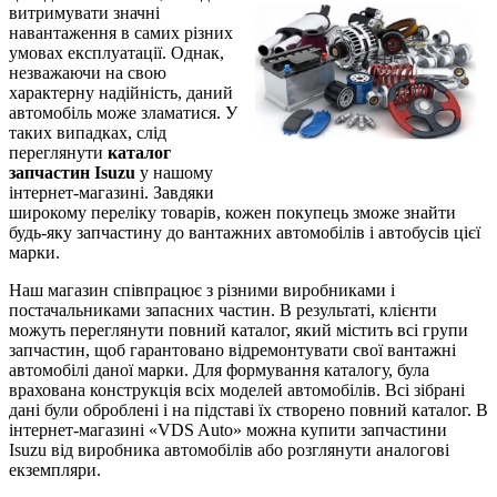
витримувати значні
навантаження в самих різних
умовах експлуатації. Однак,
незважаючи на свою
характерну надійність, даний
автомобіль може зламатися. У
таких випадках, слід
переглянути
каталог
запчастин Isuzu
у нашому
інтернет-магазині. Завдяки
широкому переліку товарів, кожен покупець зможе знайти
будь-яку запчастину до вантажних автомобілів і автобусів цієї
марки.
Наш магазин співпрацює з різними виробниками і
постачальниками запасних частин. В результаті, клієнти
можуть переглянути повний каталог, який містить всі групи
запчастин, щоб гарантовано відремонтувати свої вантажні
автомобілі даної марки. Для формування каталогу, була
врахована конструкція всіх моделей автомобілів. Всі зібрані
дані були оброблені і на підставі їх створено повний каталог. В
інтернет-магазині «VDS Auto» можна купити запчастини
Isuzu від виробника автомобілів або розглянути аналогові
екземпляри.