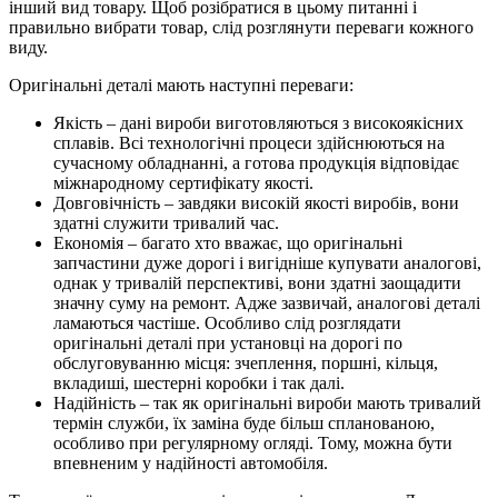
інший вид товару. Щоб розібратися в цьому питанні і
правильно вибрати товар, слід розглянути переваги кожного
виду.
Оригінальні деталі мають наступні переваги:
Якість – дані вироби виготовляються з високоякісних
сплавів. Всі технологічні процеси здійснюються на
сучасному обладнанні, а готова продукція відповідає
міжнародному сертифікату якості.
Довговічність – завдяки високій якості виробів, вони
здатні служити тривалий час.
Економія – багато хто вважає, що оригінальні
запчастини дуже дорогі і вигідніше купувати аналогові,
однак у тривалій перспективі, вони здатні заощадити
значну суму на ремонт. Адже зазвичай, аналогові деталі
ламаються частіше. Особливо слід розглядати
оригінальні деталі при установці на дорогі по
обслуговуванню місця: зчеплення, поршні, кільця,
вкладиші, шестерні коробки і так далі.
Надійність – так як оригінальні вироби мають тривалий
термін служби, їх заміна буде більш спланованою,
особливо при регулярному огляді. Тому, можна бути
впевненим у надійності автомобіля.