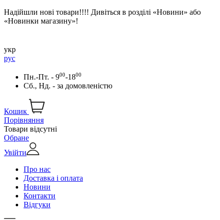
Надійшли нові товари!!!! Дивіться в розділі «Новини» або
«Новинки магазину»!
укр
рус
00
00
Пн.-Пт. - 9
-18
Сб., Нд. -
за домовленістю
Кошик
Порівняння
Товари відсутні
Обране
Увійти
Про нас
Доставка і оплата
Новини
Контакти
Відгуки