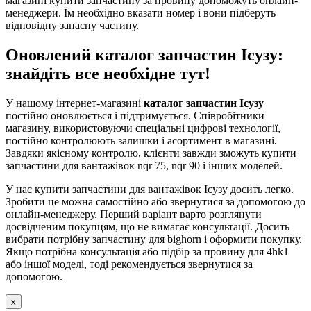
магазині купити запчастину за провину допоможуть онлайн-
менеджери. Їм необхідно вказати номер і вони підберуть
відповідну запасну частину.
Оновлений каталог запчастин Ісузу:
знайдіть все необхідне тут!
У нашому інтернет-магазині
каталог запчастин Ісузу
постійно оновлюється і підтримується. Співробітники
магазину, використовуючи спеціальні цифрові технології,
постійно контролюють залишки і асортимент в магазині.
Завдяки якісному контролю, клієнти завжди зможуть купити
запчастини для вантажівок nqr 75, nqr 90 і інших моделей.
У нас купити запчастини для вантажівок Ісузу досить легко.
Зробити це можна самостійно або звернутися за допомогою до
онлайн-менеджеру. Перший варіант варто розглянути
досвідченим покупцям, що не вимагає консультації. Досить
вибрати потрібну запчастину для bighorn і оформити покупку.
Якщо потрібна консультація або підбір за провину для 4hk1
або іншої моделі, тоді рекомендується звернутися за
допомогою.
x