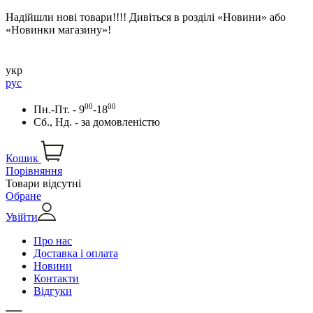
Надійшли нові товари!!!! Дивіться в розділі «Новини» або
«Новинки магазину»!
укр
рус
00
00
Пн.-Пт. - 9
-18
Сб., Нд. -
за домовленістю
Кошик
Порівняння
Товари відсутні
Обране
Увійти
Про нас
Доставка і оплата
Новини
Контакти
Відгуки