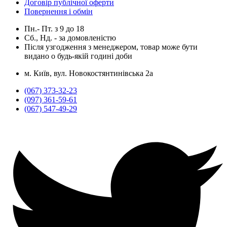
Договір публічної оферти
Повернення і обмін
Пн.- Пт.
з
9
до
18
Сб., Нд. -
за домовленістю
Після узгодження з менеджером, товар може бути
видано о будь-якій годині доби
м. Київ, вул. Новокостянтинівська 2а
(067) 373-32-23
(097) 361-59-61
(067) 547-49-29