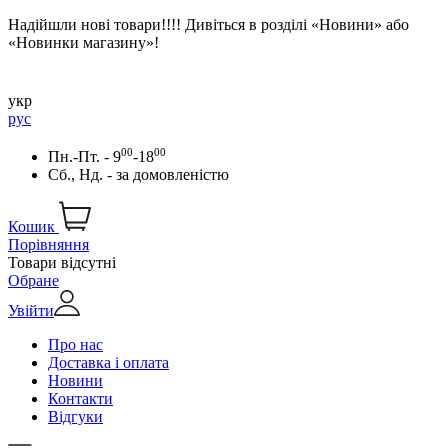
Надійшли нові товари!!!! Дивіться в розділі «Новини» або
«Новинки магазину»!
укр
рус
00
00
Пн.-Пт. - 9
-18
Сб., Нд. -
за домовленістю
Кошик
Порівняння
Товари відсутні
Обране
Увійти
Про нас
Доставка і оплата
Новини
Контакти
Відгуки