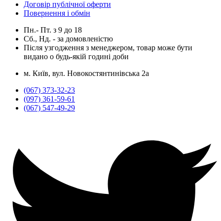
Договір публічної оферти
Повернення і обмін
Пн.- Пт.
з
9
до
18
Сб., Нд. -
за домовленістю
Після узгодження з менеджером, товар може бути
видано о будь-якій годині доби
м. Київ, вул. Новокостянтинівська 2а
(067) 373-32-23
(097) 361-59-61
(067) 547-49-29