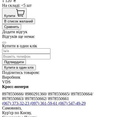
1 120
₴
На складі: <5 шт
Купити
В список желаний
Сравнить
Додати відгук
Відгуків ще немає
Купити в один клік
Підтвердити
Купити в один клік
Поділитись товаром:
Виробник
VDS
Кросс-номери
8978550666/ 8980291360/ 8978550665/ 8978550664/
8978550663/ 8978550662/ 8978550661
(067) 373-32-23
(097) 361-59-61
(067) 547-49-29
Самовивіз,
Кур'єр по Києву,