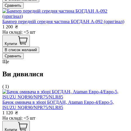
Сравнить
Бампер передній середня частина БОГДАН А-092 (оригінал)
1 200
₴
На складі: <5 шт
Купити
В список желаний
Сравнить
Ще
Ви дивилися
( 1)
Бачок омивача в зборі БОГДАН, Ataman Евро-4/Евро-5,
ISUZU NQR90/NPR75/NLR85
1 120
₴
На складі: <5 шт
Купити