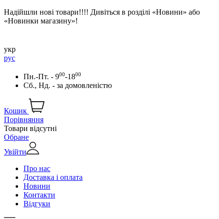
Надійшли нові товари!!!! Дивіться в розділі «Новини» або
«Новинки магазину»!
укр
рус
00
00
Пн.-Пт. - 9
-18
Сб., Нд. -
за домовленістю
Кошик
Порівняння
Товари відсутні
Обране
Увійти
Про нас
Доставка і оплата
Новини
Контакти
Відгуки